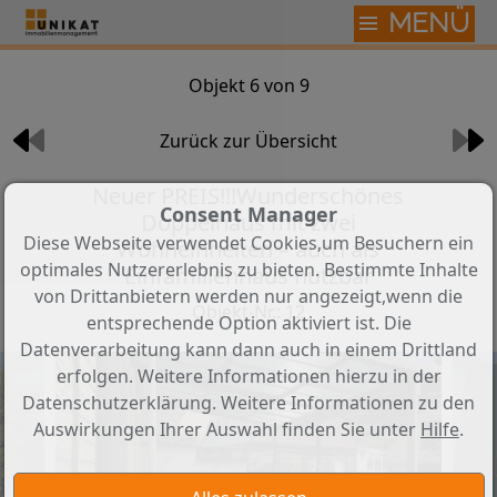
MENÜ
Objekt 6 von 9
Zurück zur Übersicht
Neuer PREIS!!!Wunderschönes
Consent Manager
Doppelhaus mit zwei
Diese Webseite verwendet Cookies,um Besuchern ein
Wohneinheiten – auch als
optimales Nutzererlebnis zu bieten. Bestimmte Inhalte
Einfamilienhaus nutzbar
von Drittanbietern werden nur angezeigt,wenn die
Objekt-Nr.: 12
entsprechende Option aktiviert ist. Die
Datenverarbeitung kann dann auch in einem Drittland
erfolgen. Weitere Informationen hierzu in der
Datenschutzerklärung. Weitere Informationen zu den
Auswirkungen Ihrer Auswahl finden Sie unter
Hilfe
.