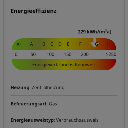
Energieeffizienz
229
kWh/(m²a)
A+
A
B
C
D
E
F
G
H
0
50
100
150
200
>250
Energieverbrauchs-Kennwert
Heizung
: Zentralheizung
Befeuerungsart
: Gas
Energieausweistyp
: Verbrauchsausweis