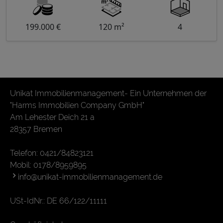
199.000 €
120 m²
4
Unikat Immobilienmanagement- Ein Unternehmen der
"Harms Immobilien Company GmbH"
Am Lehester Deich 21 a
28357 Bremen
Telefon:
0421/84823121
Mobil:
0178/8959895
info@unikat-immobilienmanagement.de
USt-IdNr.: DE 66/122/11111