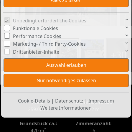
Unbedingt erforderliche Cookies
Terrasse
Funktionale Cookies
Performance Cookies
Marketing- / Third Party-Cookies
Drittanbieter-Inhalte
+30
Cookie-Details
|
Datenschutz
|
Impressum
Preis:
Wohnfläche ca.:
Weitere Informationen
259.000 €
122 m²
Grundstück ca.:
Zimmeranzahl:
420 m²
6