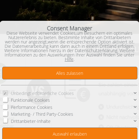
Consent Manager
Diese Webseite verwendet Cookies,um Besuchern ein optimales
Nutzererlebnis zu bieten. Bestimmte Inhalte von Drittanbietern
werden nur angezeigt,wenn die entsprechende Option aktiviert ist.
Die Datenverarbeitung kann dann auch in einem Drittland erfolgen.
Weitere Informationen hierzu in der Datenschutzerklärung. Weitere
Informationen zu den Auswirkungen Ihrer Auswahl finden Sie unter
Hilfe
.
Unbedingt erforderliche Cookies
Funktionale Cookies
Performance Cookies
Marketing- / Third Party-Cookies
Drittanbieter-Inhalte