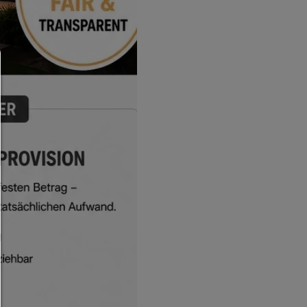
Consent Manager
HILFE
Um fortfahren zu können,müssen Sie eine Cookie-Auswahl tr
Nachfolgend erhalten Sie eine Erläuterung der verschied
Optionen und ihrer Bedeutung.
Alles zulassen:
Jedes Cookie wie z.B. Tracking- und Analytische-Cookies s
Drittanbieter-Inhalte.
Auswahl erlauben:
Es werden nur Drittanbieter-Inhalte oder die Cookie-Arten zu
die Sie in den Checkboxen angehakt haben.
Nur notwendiges zulassen:
Es werden nur die technisch notwendigen Cookies zugelass
keine Drittanbieter-Inhalte.
Sie können Ihre Cookie-Einstellung jederzeit hier ändern
Cookie-Details
|
Datenschutz
|
Impressum
zurück