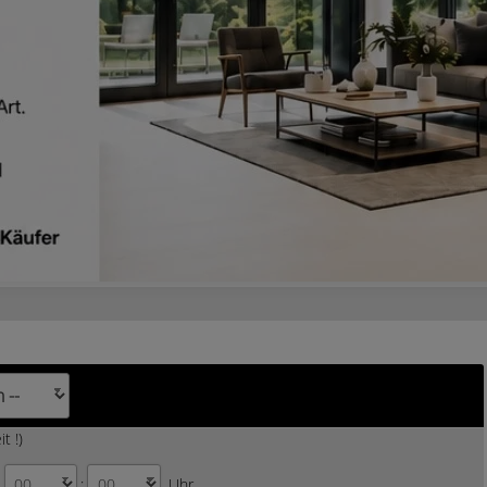
t !)
:
Uhr